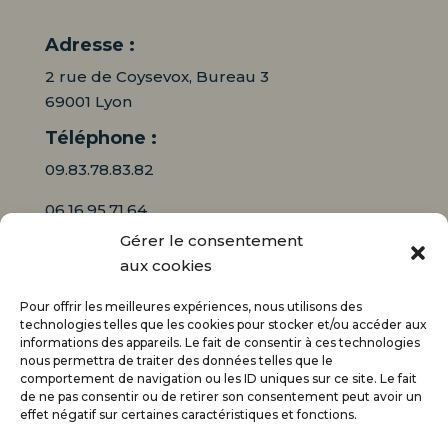
Adresse :
2 rue de Coysevox, Bureau 3
69001 Lyon
Téléphone :
09.83.78.83.82
06.16.95.71.64
Gérer le consentement
Mail :
aux cookies
contact@audiciaux.fr
Pour offrir les meilleures expériences, nous utilisons des
technologies telles que les cookies pour stocker et/ou accéder aux
informations des appareils. Le fait de consentir à ces technologies
E-mail*
nous permettra de traiter des données telles que le
comportement de navigation ou les ID uniques sur ce site. Le fait
de ne pas consentir ou de retirer son consentement peut avoir un
effet négatif sur certaines caractéristiques et fonctions.