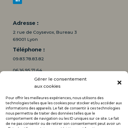
Adresse :
2 rue de Coysevox, Bureau 3
69001 Lyon
Téléphone :
09.83.78.83.82
06.16.95.71.64
Gérer le consentement
Mail :
aux cookies
contact@audiciaux.fr
Pour offrir les meilleures expériences, nous utilisons des
technologies telles que les cookies pour stocker et/ou accéder aux
informations des appareils. Le fait de consentir à ces technologies
E-mail*
nous permettra de traiter des données telles que le
comportement de navigation ou les ID uniques sur ce site. Le fait
de ne pas consentir ou de retirer son consentement peut avoir un