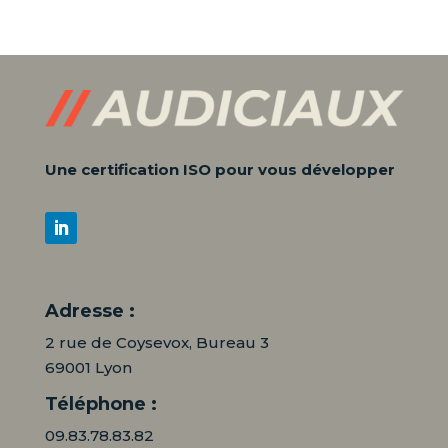
Une certification ISO pour vous développer
Adresse :
2 rue de Coysevox, Bureau 3
69001 Lyon
Téléphone :
09.83.78.83.82