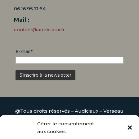
06.16.95.71.64
Mail :
contact@audiciaux.fr
E-mail*
@Tous droits réservés – Audiciaux –
Verseau
Web
–
Mentions légales
–
Gestion des cookies
Gérer le consentement
–
Politique de confidentialité
–
Plan du site
aux cookies