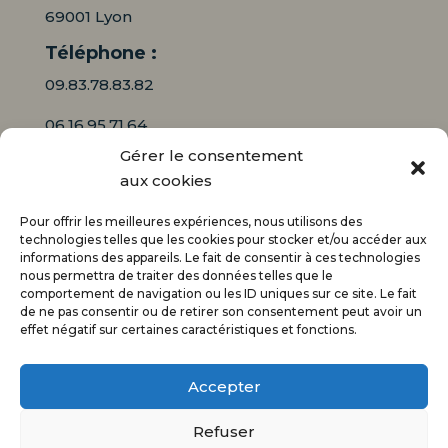
69001 Lyon
Téléphone :
09.83.78.83.82
06.16.95.71.64
Gérer le consentement
Mail :
aux cookies
contact@audiciaux.fr
Pour offrir les meilleures expériences, nous utilisons des
technologies telles que les cookies pour stocker et/ou accéder aux
informations des appareils. Le fait de consentir à ces technologies
E-mail*
nous permettra de traiter des données telles que le
comportement de navigation ou les ID uniques sur ce site. Le fait
de ne pas consentir ou de retirer son consentement peut avoir un
effet négatif sur certaines caractéristiques et fonctions.
Accepter
Refuser