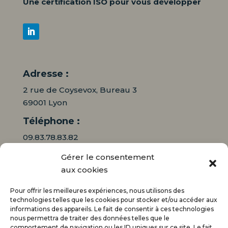
Une certification ISO pour vous développer
Adresse :
2 rue de Coysevox, Bureau 3
69001 Lyon
Téléphone :
09.83.78.83.82
Gérer le consentement
06.16.95.71.64
aux cookies
Mail :
Pour offrir les meilleures expériences, nous utilisons des
contact@audiciaux.fr
technologies telles que les cookies pour stocker et/ou accéder aux
informations des appareils. Le fait de consentir à ces technologies
nous permettra de traiter des données telles que le
E-mail*
comportement de navigation ou les ID uniques sur ce site. Le fait