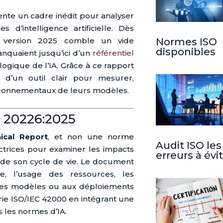
nte un cadre inédit pour analyser
 d’intelligence artificielle. Dès
Normes ISO
tte version 2025 comble un vide
disponibles
anquaient jusqu’ici d’un
référentiel
ogique de l’IA. Grâce à ce rapport
 d’un outil clair pour mesurer,
vironnementaux de leurs modèles.
 20226:2025
ical Report
, et non une norme
Audit ISO les
rectrices pour examiner les impacts
erreurs à évi
 de son cycle de vie. Le document
e, l’usage des ressources, les
 des modèles ou aux déploiements
érie ISO/IEC 42000 en intégrant une
les normes d’IA.