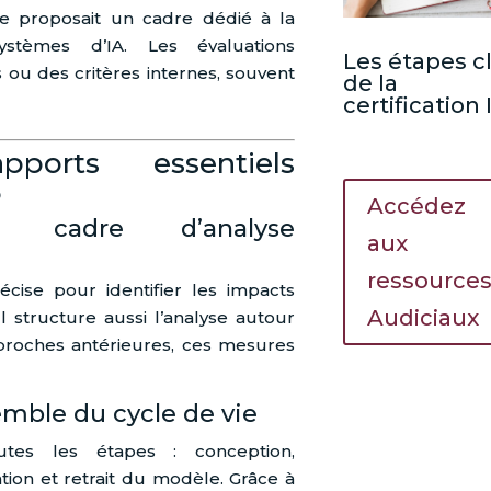
 proposait un cadre dédié à la
ystèmes d’IA. Les évaluations
Les étapes c
 ou des critères internes, souvent
de la
certification
pports essentiels
5
Accédez
n cadre d’analyse
aux
ressource
ise pour identifier les impacts
Audiciaux
 structure aussi l’analyse autour
proches antérieures, ces mesures
emble du cycle de vie
tes les étapes : conception,
ion et retrait du modèle. Grâce à