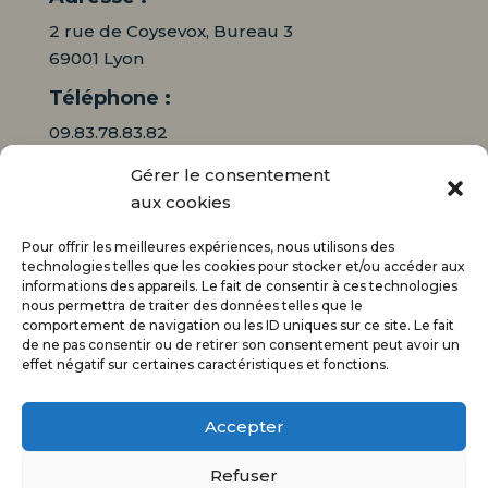
2 rue de Coysevox, Bureau 3
69001 Lyon
Téléphone :
09.83.78.83.82
Gérer le consentement
06.16.95.71.64
aux cookies
Mail :
Pour offrir les meilleures expériences, nous utilisons des
contact@audiciaux.fr
technologies telles que les cookies pour stocker et/ou accéder aux
informations des appareils. Le fait de consentir à ces technologies
nous permettra de traiter des données telles que le
E-mail*
comportement de navigation ou les ID uniques sur ce site. Le fait
de ne pas consentir ou de retirer son consentement peut avoir un
effet négatif sur certaines caractéristiques et fonctions.
Accepter
Refuser