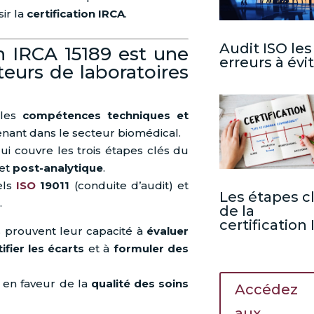
ir la
certification IRCA
.
Audit ISO les
on IRCA 15189 est une
erreurs à évi
teurs de laboratoires
 les
compétences techniques et
enant dans le secteur biomédical.
qui couvre les trois étapes clés du
et
post-analytique
.
els
ISO
19011
(conduite d’audit) et
Les étapes c
.
de la
certification
rs prouvent leur capacité à
évaluer
ifier les écarts
et à
formuler des
 en faveur de la
qualité des soins
Accédez
aux