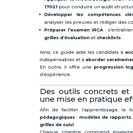
17021
pour conduire un audit structur
Développer les compétences clé
analyser les preuves et rédiger des co
Préparer l’examen IRCA
: s’entraîn
grilles d’évaluation
et
checklists
.
Ainsi, ce guide aide les candidats à
acq
indispensables et à
aborder sereineme
En outre, il offre une
progression lo
d’expérience.
Des outils concrets et
une mise en pratique ef
Afin de faciliter l’apprentissage, l
pédagogiques
:
modèles de rapports
grilles de suivi
.
Chaque chapitre comprend égale