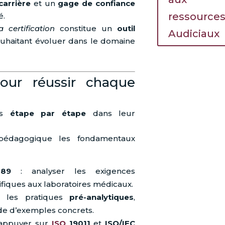
carrière
et un
gage de confiance
ressource
é.
 certification
constitue un
outil
Audiciaux
ouhaitant évoluer dans le domaine
our réussir chaque
ats
étape par étape
dans leur
 pédagogique les fondamentaux
89
: analyser les exigences
ifiques aux laboratoires médicaux.
 les pratiques
pré-analytiques
,
ide d’exemples concrets.
’appuyer sur
ISO
19011
et
ISO/IEC