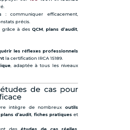
é.
s
: communiquer efficacement,
nstats précis.
er grâce à des
QCM
,
plans d’audit
,
uérir les réflexes professionnels
nt
la certification IRCA 15189.
gique
, adaptée à tous les niveaux
 études de cas pour
ficace
e livre intègre de nombreux
outils
,
plans d’audit
,
fiches pratiques
et
ment des
études de cas réelles
,