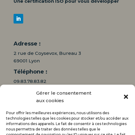
Une certification ISO pour vous développer
Adresse :
2 rue de Coysevox, Bureau 3
69001 Lyon
Téléphone :
09.83.78.83.82
Gérer le consentement
06.16.95.71.64
aux cookies
Mail :
Pour offrir les meilleures expériences, nous utilisons des
contact@audiciaux.fr
technologies telles que les cookies pour stocker et/ou accéder aux
informations des appareils. Le fait de consentir à ces technologies
nous permettra de traiter des données telles que le
E-mail*
comportement de navigation ou les ID uniques sur ce site. Le fait