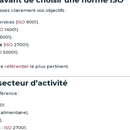
sez clairement vos objectifs :
rvices (
ISO
9001).
SO
14001).
5001).
s
(
ISO
27001).
O
50001).
 le
référentiel
le plus pertinent.
ecteur d’activité
férence :
01.
alimentaire).
).
s
:
ISO
27001.