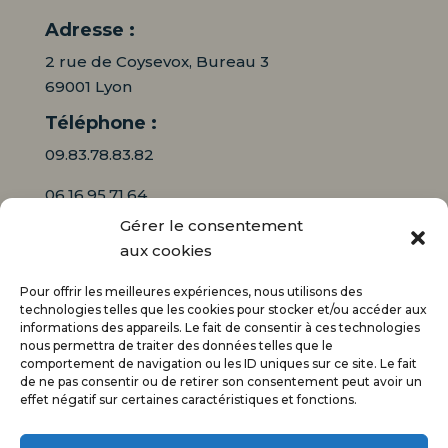
Adresse :
2 rue de Coysevox, Bureau 3
69001 Lyon
Téléphone :
09.83.78.83.82
06.16.95.71.64
Gérer le consentement
Mail :
aux cookies
contact@audiciaux.fr
Pour offrir les meilleures expériences, nous utilisons des
technologies telles que les cookies pour stocker et/ou accéder aux
informations des appareils. Le fait de consentir à ces technologies
E-mail*
nous permettra de traiter des données telles que le
comportement de navigation ou les ID uniques sur ce site. Le fait
de ne pas consentir ou de retirer son consentement peut avoir un
effet négatif sur certaines caractéristiques et fonctions.