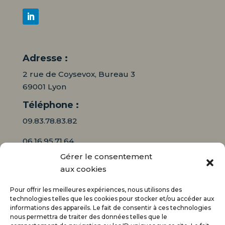
Adresse :
2 rue de Coysevox, Bureau 3
69001 Lyon
Téléphone :
09.83.78.83.82
06.16.95.71.64
Gérer le consentement
Mail :
aux cookies
contact@audiciaux.fr
Pour offrir les meilleures expériences, nous utilisons des
technologies telles que les cookies pour stocker et/ou accéder aux
informations des appareils. Le fait de consentir à ces technologies
E-mail*
nous permettra de traiter des données telles que le