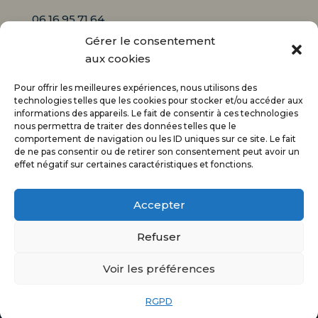
06.16.95.71.64
Gérer le consentement
Mail :
aux cookies
contact@audiciaux.fr
Pour offrir les meilleures expériences, nous utilisons des
technologies telles que les cookies pour stocker et/ou accéder aux
informations des appareils. Le fait de consentir à ces technologies
E-mail*
nous permettra de traiter des données telles que le
comportement de navigation ou les ID uniques sur ce site. Le fait
de ne pas consentir ou de retirer son consentement peut avoir un
effet négatif sur certaines caractéristiques et fonctions.
Accepter
Refuser
@Tous droits réservés – Audiciaux –
Verseau
Voir les préférences
Web
–
Mentions légales
–
Gestion des cookies
–
Politique de confidentialité
–
Plan du site
RGPD