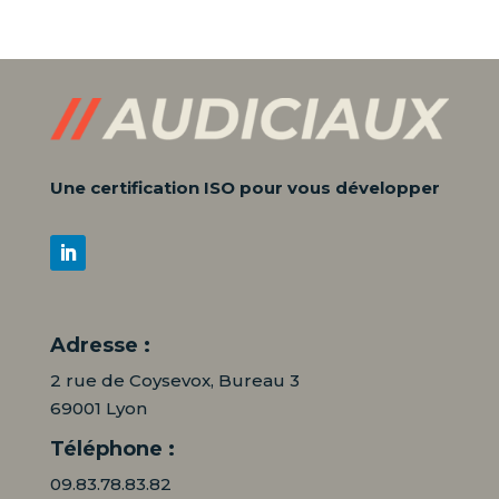
Une certification ISO pour vous développer
Adresse :
2 rue de Coysevox, Bureau 3
69001 Lyon
Téléphone :
09.83.78.83.82