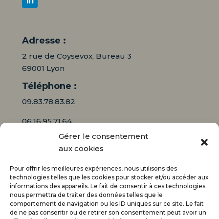
Adresse :
2 rue de Coysevox, Bureau 3
69001 Lyon
Téléphone :
09.83.78.83.82
06.16.95.71.64
Gérer le consentement
Mail :
aux cookies
contact@audiciaux.fr
Pour offrir les meilleures expériences, nous utilisons des
technologies telles que les cookies pour stocker et/ou accéder aux
informations des appareils. Le fait de consentir à ces technologies
E-mail*
nous permettra de traiter des données telles que le
comportement de navigation ou les ID uniques sur ce site. Le fait
de ne pas consentir ou de retirer son consentement peut avoir un