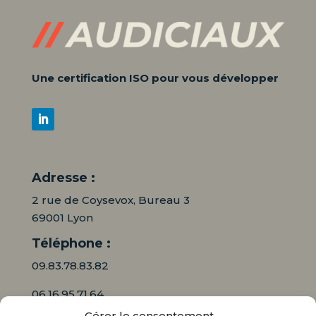
Une certification ISO pour vous développer
Adresse :
2 rue de Coysevox, Bureau 3
69001 Lyon
Téléphone :
09.83.78.83.82
06.16.95.71.64
Gérer le consentement