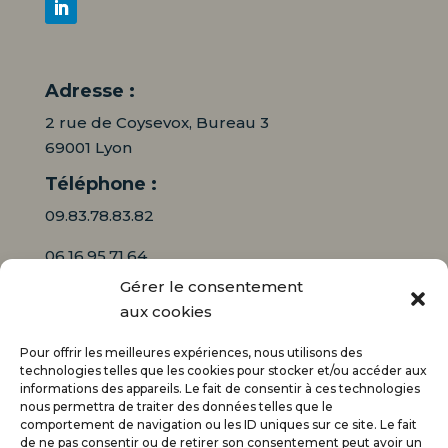
Adresse :
2 rue de Coysevox, Bureau 3
69001 Lyon
Téléphone :
09.83.78.83.82
06.16.95.71.64
Gérer le consentement
Mail :
aux cookies
contact@audiciaux.fr
Pour offrir les meilleures expériences, nous utilisons des
technologies telles que les cookies pour stocker et/ou accéder aux
informations des appareils. Le fait de consentir à ces technologies
E-mail*
nous permettra de traiter des données telles que le
comportement de navigation ou les ID uniques sur ce site. Le fait
de ne pas consentir ou de retirer son consentement peut avoir un