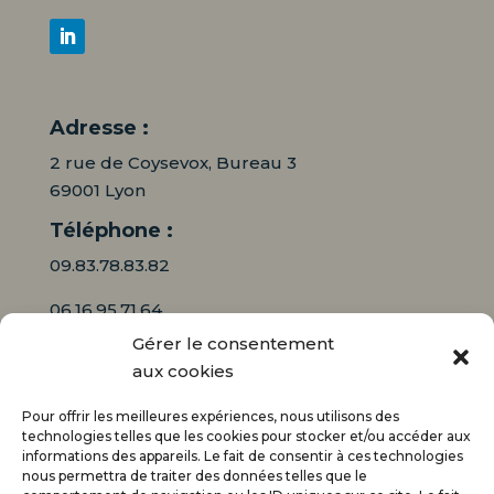
Adresse :
2 rue de Coysevox, Bureau 3
69001 Lyon
Téléphone :
09.83.78.83.82
06.16.95.71.64
Gérer le consentement
Mail :
aux cookies
contact@audiciaux.fr
Pour offrir les meilleures expériences, nous utilisons des
technologies telles que les cookies pour stocker et/ou accéder aux
informations des appareils. Le fait de consentir à ces technologies
E-mail*
nous permettra de traiter des données telles que le