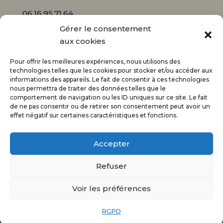
06.16.95.71.64
Gérer le consentement
Mail :
aux cookies
contact@audiciaux.fr
Pour offrir les meilleures expériences, nous utilisons des
technologies telles que les cookies pour stocker et/ou accéder aux
informations des appareils. Le fait de consentir à ces technologies
E-mail*
nous permettra de traiter des données telles que le
comportement de navigation ou les ID uniques sur ce site. Le fait
de ne pas consentir ou de retirer son consentement peut avoir un
effet négatif sur certaines caractéristiques et fonctions.
Accepter
Refuser
@Tous droits réservés – Audiciaux –
Verseau
Voir les préférences
Web
–
Mentions légales
–
Gestion des cookies
–
Politique de confidentialité
–
Plan du site
RGPD