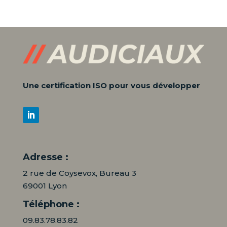
Une certification ISO pour vous développer
Adresse :
2 rue de Coysevox, Bureau 3
69001 Lyon
Téléphone :
09.83.78.83.82