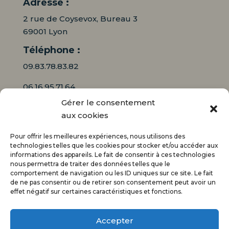
Adresse :
2 rue de Coysevox, Bureau 3
69001 Lyon
Téléphone :
09.83.78.83.82
06.16.95.71.64
Gérer le consentement
Mail :
aux cookies
contact@audiciaux.fr
Pour offrir les meilleures expériences, nous utilisons des
technologies telles que les cookies pour stocker et/ou accéder aux
informations des appareils. Le fait de consentir à ces technologies
E-mail*
nous permettra de traiter des données telles que le
comportement de navigation ou les ID uniques sur ce site. Le fait
de ne pas consentir ou de retirer son consentement peut avoir un
effet négatif sur certaines caractéristiques et fonctions.
Accepter