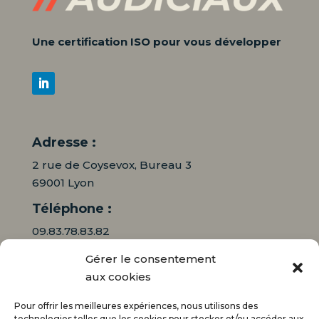
Une certification ISO pour vous développer
Adresse :
2 rue de Coysevox, Bureau 3
69001 Lyon
Téléphone :
09.83.78.83.82
Gérer le consentement
06.16.95.71.64
aux cookies
Mail :
Pour offrir les meilleures expériences, nous utilisons des
contact@audiciaux.fr
technologies telles que les cookies pour stocker et/ou accéder aux