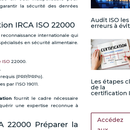
garantir la sécurité des denrées
Audit ISO les
tion IRCA ISO 22000
erreurs à évi
reconnaissance internationale qui
écialisés en sécurité alimentaire.
 ISO
22000.
.
requis (PRP/PRPo).
Les étapes c
s par l’ISO 19011.
de la
certification
ation
fournit le cadre nécessaire
quérir une expertise reconnue à
Accédez
A 22000 Préparer la
aux