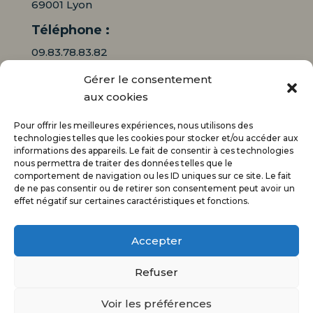
69001 Lyon
Téléphone :
09.83.78.83.82
Gérer le consentement
06.16.95.71.64
aux cookies
Mail :
Pour offrir les meilleures expériences, nous utilisons des
contact@audiciaux.fr
technologies telles que les cookies pour stocker et/ou accéder aux
informations des appareils. Le fait de consentir à ces technologies
nous permettra de traiter des données telles que le
E-mail*
comportement de navigation ou les ID uniques sur ce site. Le fait
de ne pas consentir ou de retirer son consentement peut avoir un
effet négatif sur certaines caractéristiques et fonctions.
Accepter
Refuser
Voir les préférences
@Tous droits réservés – Audiciaux –
Verseau