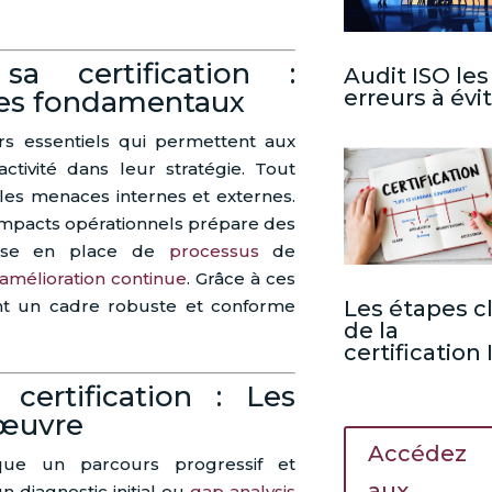
a certification :
Audit ISO les
pes fondamentaux
erreurs à évi
ers essentiels qui permettent aux
activité dans leur stratégie. Tout
e les menaces internes et externes.
s impacts opérationnels prépare des
mise en place de
processus
de
amélioration continue
. Grâce à ces
Les étapes c
sent un cadre robuste et conforme
de la
certification
certification : Les
 œuvre
Accédez
que un parcours progressif et
aux
diagnostic initial ou
gap analysis