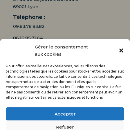
69001 Lyon
Téléphone :
09.83.78.83.82
06.16.95.71.64
Gérer le consentement
Mail :
aux cookies
contact@audiciaux.fr
Pour offrir les meilleures expériences, nous utilisons des
technologies telles que les cookies pour stocker et/ou accéder aux
informations des appareils. Le fait de consentir à ces technologies
E-mail*
nous permettra de traiter des données telles que le
comportement de navigation ou les ID uniques sur ce site. Le fait
de ne pas consentir ou de retirer son consentement peut avoir un
effet négatif sur certaines caractéristiques et fonctions.
Accepter
Refuser