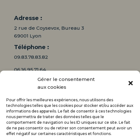
Adresse :
2 rue de Coysevox, Bureau 3
69001 Lyon
Téléphone :
09.83.78.83.82
06.16.95.71.64
Gérer le consentement
Mail :
aux cookies
contact@audiciaux.fr
Pour offrir les meilleures expériences, nous utilisons des
technologies telles que les cookies pour stocker et/ou accéder aux
informations des appareils. Le fait de consentir à ces technologies
E-mail*
nous permettra de traiter des données telles que le
comportement de navigation ou les ID uniques sur ce site. Le fait
de ne pas consentir ou de retirer son consentement peut avoir un
effet négatif sur certaines caractéristiques et fonctions.