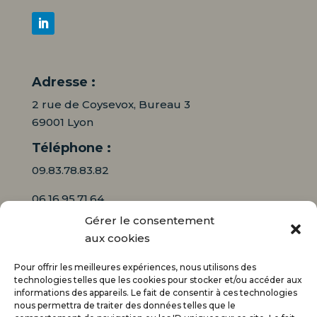
Adresse :
2 rue de Coysevox, Bureau 3
69001 Lyon
Téléphone :
09.83.78.83.82
06.16.95.71.64
Gérer le consentement
Mail :
aux cookies
contact@audiciaux.fr
Pour offrir les meilleures expériences, nous utilisons des
technologies telles que les cookies pour stocker et/ou accéder aux
informations des appareils. Le fait de consentir à ces technologies
E-mail*
nous permettra de traiter des données telles que le