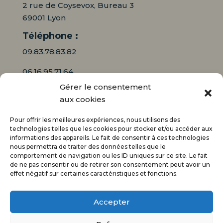
2 rue de Coysevox, Bureau 3
69001 Lyon
Téléphone :
09.83.78.83.82
06.16.95.71.64
Gérer le consentement
Mail :
aux cookies
contact@audiciaux.fr
Pour offrir les meilleures expériences, nous utilisons des
technologies telles que les cookies pour stocker et/ou accéder aux
informations des appareils. Le fait de consentir à ces technologies
E-mail*
nous permettra de traiter des données telles que le
comportement de navigation ou les ID uniques sur ce site. Le fait
de ne pas consentir ou de retirer son consentement peut avoir un
effet négatif sur certaines caractéristiques et fonctions.
Accepter